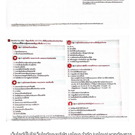
เว็บไซต์นี้ไม่ใช่เว็บไซต์ของบริษัท เอไอเอ จำกัด (เอไอเอ) หากต้องการ